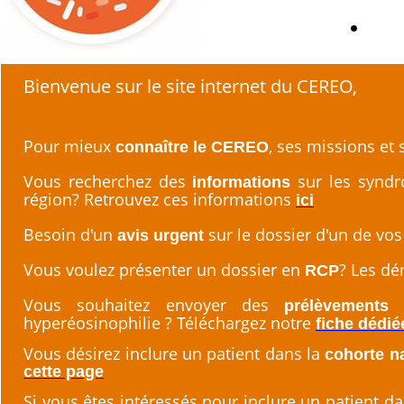
Bienvenue sur le site internet du CEREO,
Pour mieux
, ses missions et
connaître le CEREO
Vous recherchez des
sur les syndr
informations
région? Retrouvez ces informations
ici
Besoin d'un
sur le dossier d'un de vos
avis urgent
Vous voulez présenter un dossier en
? Les dé
RCP
Vous souhaitez envoyer des
prélèvements 
hyperéosinophilie ? Téléchargez notre
fiche dédié
Vous désirez inclure un patient dans la
cohorte n
cette page
Si vous êtes intéressés pour inclure un patient d