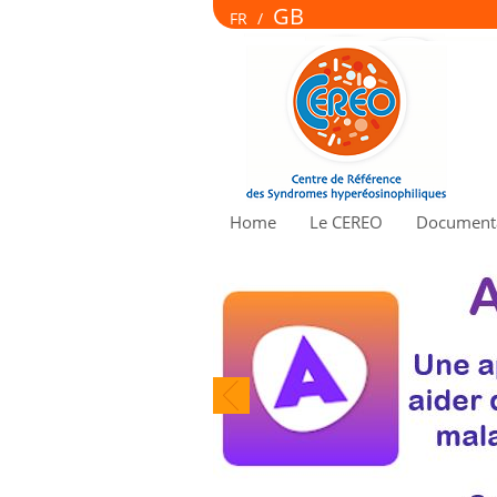
GB
FR
/
Home
Le CEREO
Documenta