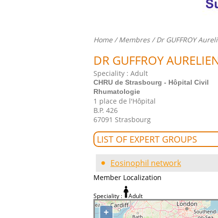
Home
/
Membres
/ Dr GUFFROY Aurel
DR GUFFROY AURELIE
Speciality : Adult
CHRU de Strasbourg - Hôpital Civil
Rhumatologie
1 place de l'Hôpital
B.P. 426
67091 Strasbourg
LIST OF EXPERT GROUPS
Eosinophil network
Member Localization
Speciality :
Adult
+