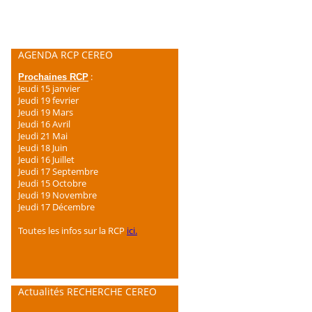
AGENDA RCP CEREO
:
Prochaines RCP
Jeudi 15 janvier
Jeudi 19 fevrier
Jeudi 19 Mars
Jeudi 16 Avril
Jeudi 21 Mai
Jeudi 18 Juin
Jeudi 16 Juillet
Jeudi 17 Septembre
Jeudi 15 Octobre
Jeudi 19 Novembre
Jeudi 17 Décembre
Toutes les infos sur la RCP
ici.
Actualités RECHERCHE CEREO