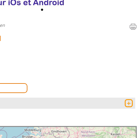
ien
N