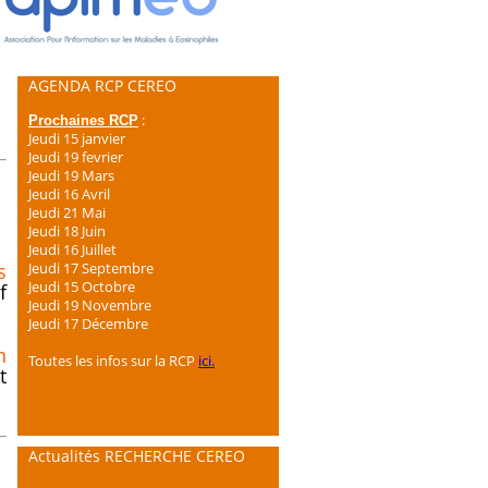
AGENDA RCP CEREO
:
Prochaines RCP
Jeudi 15 janvier
Jeudi 19 fevrier
Jeudi 19 Mars
Jeudi 16 Avril
Jeudi 21 Mai
Jeudi 18 Juin
Jeudi 16 Juillet
s
Jeudi 17 Septembre
Jeudi 15 Octobre
f
Jeudi 19 Novembre
Jeudi 17 Décembre
n
Toutes les infos sur la RCP
ici.
t
Actualités RECHERCHE CEREO