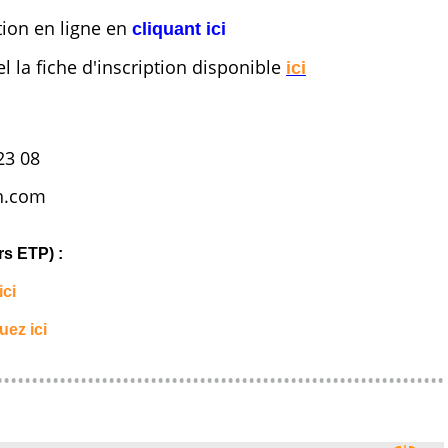
tion en ligne en
cliquant ici
 la fiche d'inscription disponible
ici
23 08
ch.com
s ETP) :
ici
uez ici