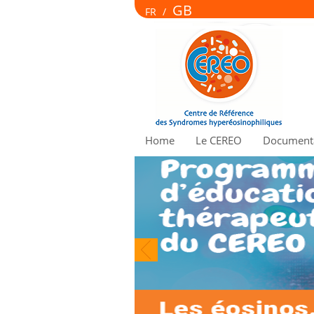
GB
FR
/
Home
Le CEREO
Documenta