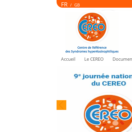
FR
/
GB
Accueil
Le CEREO
Document