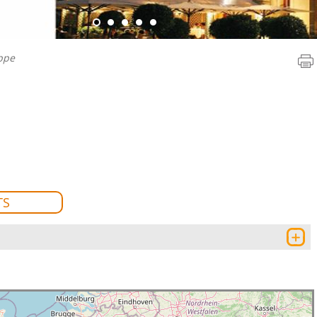
ippe
TS