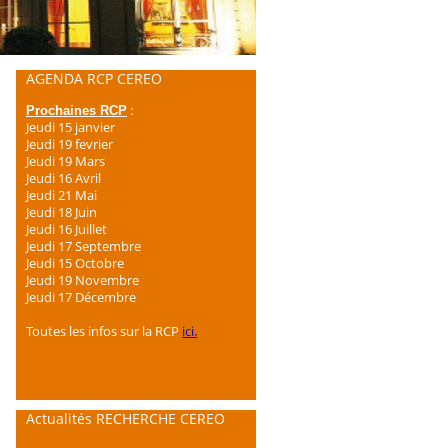
AGENDA RCP CEREO
:
Prochaines RCP
Jeudi 15 janvier
Jeudi 19 fevrier
Jeudi 19 Mars
Jeudi 16 Avril
Jeudi 21 Mai
Jeudi 18 Juin
Jeudi 16 Juillet
Jeudi 17 Septembre
Jeudi 15 Octobre
Jeudi 19 Novembre
Jeudi 17 Décembre
Toutes les infos sur la RCP
ici.
Actualités RECHERCHE CEREO