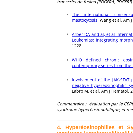
transcrits de fusion (PDGFRA, PDGFRB, 
The international consensu
mastocytosis.
Wang et al. Am J
Arber DA and al, et al Intern
Leukemias: integrating morpho
1228.
WHO defined chronic eosin
contemporary series from the 
I
nvolvement of the JAK-STAT p
negative hypereosinophilic 
Labro M, et al. Am J Hematol. 
Commentaire : évaluation par le CERE
syndrome hyperéosinophilique, et met
4. Hyperéosinophilies et 