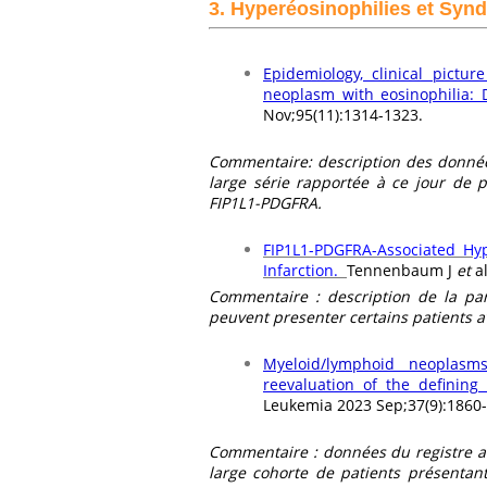
3. Hyperéosinophilies et Syn
Epidemiology, clinical pictu
neoplasm with eosinophilia: 
Nov;95(11):1314-1323.
Commentaire: description des données
large série rapportée à ce jour de 
FIP1L1-PDGFRA.
FIP1L1-PDGFRA-Associated Hy
Infarction.
Tennenbaum J
et
a
Commentaire : description de la part
peuvent presenter certains patients 
Myeloid/lymphoid neoplasm
reevaluation of the defining 
Leukemia 2023 Sep;37(9):1860
Commentaire : données du registre all
large cohorte de patients présentan