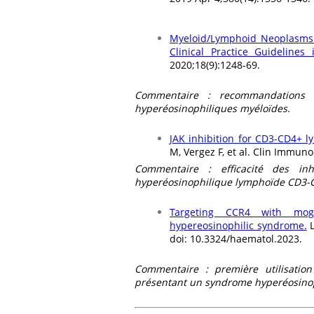
Myeloid/Lymphoid Neoplasms 
Clinical Practice Guidelines
2020;18(9):1248‑69.
Commentaire :
recommandations 
hyperéosinophiliques myéloïdes.
JAK inhibition for CD3-CD4+ l
M, Vergez F, et al. Clin Immun
Commentaire : efficacité des in
hyperéosinophilique lymphoïde CD3-CD
Targeting CCR4 with moga
hypereosinophilic syndrome
.
doi: 10.3324/haematol.2023.​
Commentaire : première utilisati
présentant un syndrome hyperéosinop