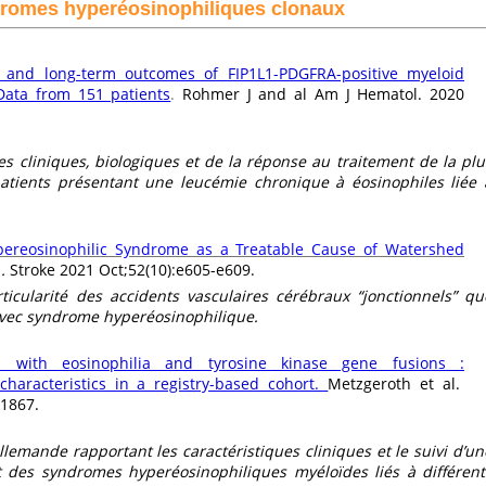
dromes hyperéosinophiliques clonaux
re and long-term outcomes of FIP1L1-PDGFRA-positive myeloid
Data from 151 patients
.
Rohmer J and al Am J Hematol. 2020
 cliniques, biologiques et de la réponse au traitement de la plu
patients présentant une leucémie chronique à éosinophiles liée 
pereosinophilic Syndrome as a Treatable Cause of Watershed
l
.
Stroke 2021 Oct;52(10):e605-e609.
icularité des accidents vasculaires cérébraux “jonctionnels” qu
avec syndrome hyperéosinophilique.
s with eosinophilia and tyrosine kinase gene fusions :
characteristics in a registry-based cohort
.
Metzgeroth et al.
-1867.
emande rapportant les caractéristiques cliniques et le suivi d’un
t des syndromes hyperéosinophiliques myéloïdes liés à différent