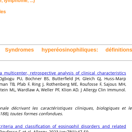
, lymphome, ...)
les
 Syndromes hyperéosinophiliques: définitions
multicenter, retrospective analysis of clinical characteristics
)Ogbogu PU, Bochner BS, Butterfield JH, Gleich GJ, Huss-Marp
man TB, Pfab F, Ring J, Rothenberg ME, Roufosse F, Sajous MH,
tein ML, Wardlaw A, Weller PF, Klion AD. J Allergy Clin Immunol.
ale décrivant les caractéristiques cliniques, biologiques et le
188), toutes formes confondues.
riteria and classification of eosinophil disorders and related
 Roufosse F, et al. Allergy. 2023 Jan;78(1):47-59.