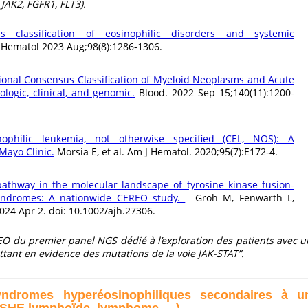
JAK2, FGFR1, FLT3).
s classification of eosinophilic disorders and systemic
 Hematol 2023 Aug;98(8):1286-1306.
ational Consensus Classification of Myeloid Neoplasms and Acute
logic, clinical, and genomic
.
Blood. 2022 Sep 15;140(11):1200-
ophilic leukemia, not otherwise specified (CEL, NOS): A
Mayo Clinic
.
Morsia E, et al. Am J Hematol. 2020;95(7):E172‑4.
athway in the molecular landscape of tyrosine kinase fusion-
syndromes: A nationwide CEREO study.
Groh M, Fenwarth L,
2024 Apr 2. doi: 10.1002/ajh.27306.
O du premier panel NGS dédié à l’exploration des patients avec u
tant en evidence des mutations de la voie JAK-STAT”.
Syndromes hyperéosinophiliques secondaires à u