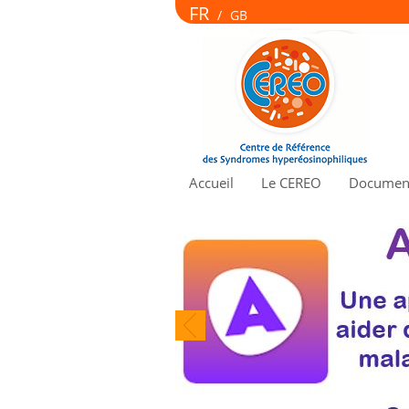
FR
/
GB
Accueil
Le CEREO
Document