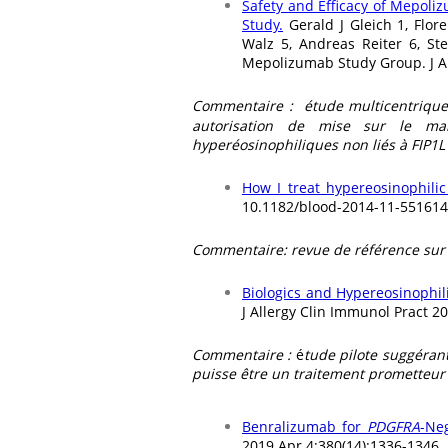
Safety and Efficacy of Mepol
Study.
Gerald J Gleich 1, Flor
Walz 5, Andreas Reiter 6, St
Mepolizumab Study Group. J Al
Commentaire :
étude multicentrique
autorisation de mise sur le m
hyperéosinophiliques non liés à FIP1
How I treat hypereosinophili
10.1182/blood-2014-11-551614
Commentaire: revue de référence sur 
Biologics and Hypereosinophi
J Allergy Clin Immunol Pract 2
Commentaire :
é
tude pilote suggérant
puisse être un traitement prometteu
Benralizumab for
PDGFRA
-Ne
2019 Apr 4;380(14):1336-1346.