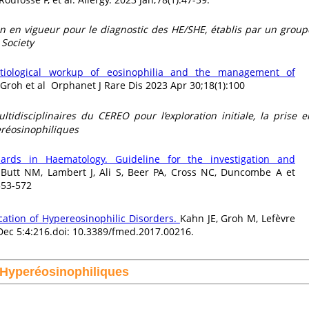
on en vigueur pour le diagnostic des HE/SHE, établis par un group
 Society
etiological workup of eosinophilia and the management of
Groh et
al Orphanet J Rare Dis 2023 Apr 30;18(1):100
idisciplinaires du CEREO pour l’exploration initiale, la prise e
eréosinophiliques
dards in Haematology. Guideline for the investigation and
Butt NM, Lambert J, Ali S, Beer PA, Cross NC, Duncombe A et
553-572
fication of Hypereosinophilic Disorders
.
Kahn JE, Groh M, Lefèvre
Dec 5:4:216.doi: 10.3389/fmed.2017.00216.
 Hyperéosinophiliques