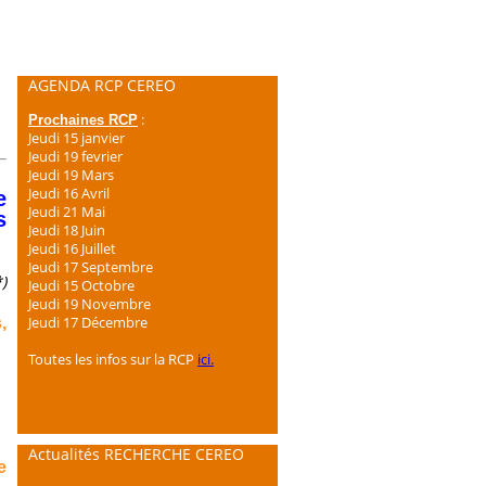
AGENDA RCP CEREO
:
Prochaines RCP
Jeudi 15 janvier
Jeudi 19 fevrier
Jeudi 19 Mars
Jeudi 16 Avril
e
Jeudi 21 Mai
s
Jeudi 18 Juin
Jeudi 16 Juillet
Jeudi 17 Septembre
)
Jeudi 15 Octobre
Jeudi 19 Novembre
Jeudi 17 Décembre
,
Toutes les infos sur la RCP
ici.
Actualités RECHERCHE CEREO
e