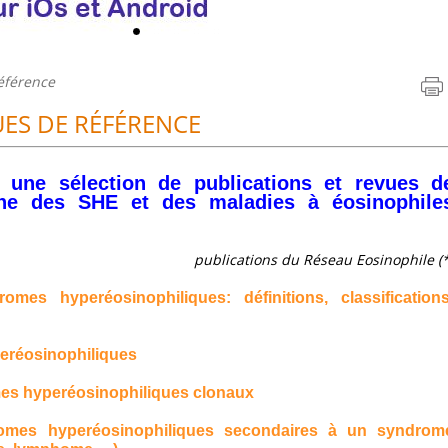
référence
UES DE RÉFÉRENCE
ne sélection de publications et revues d
ne des SHE et des maladies à éosinophile
publications du Réseau Eosinophile (*
mes hyperéosinophiliques: définitions, classifications
eréosinophiliques
mes hyperéosinophiliques clonaux
romes hyperéosinophiliques secondaires à un syndrom