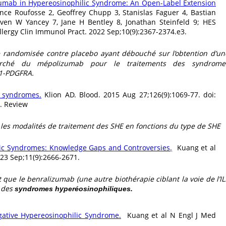
izumab in Hypereosinophilic Syndrome: An Open-Label Extension
ence Roufosse 2, Geoffrey Chupp 3, Stanislas Faguer 4, Bastian
even W Yancey 7, Jane H Bentley 8, Jonathan Steinfeld 9; HES
lergy Clin Immunol Pract. 2022 Sep;10(9):2367-2374.e3.
 randomisée contre placebo ayant débouché sur l’obtention d’un
arché du mépolizumab pour le traitements des syndrome
L1-PDGFRA.
c syndromes.
Klion AD. Blood. 2015 Aug 27;126(9):1069-77. doi:
. Review
les modalités de traitement des SHE en fonctions du type de SHE
lic Syndromes: Knowledge Gaps and Controversies
.
Kuang et al
023 Sep;11(9):2666-2671.
 que le benralizumab (une autre biothérapie ciblant la voie de l’IL
r des
syndromes hyperéosinophiliques.
gative Hypereosinophilic Syndrome.
Kuang et al N Engl J Med