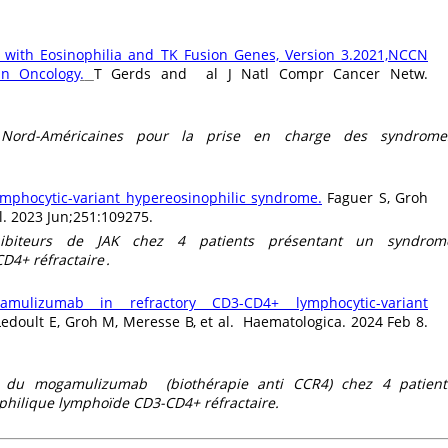
with Eosinophilia and TK Fusion Genes, Version 3.2021,NCCN
 in Oncology
.
T Gerds and al J Natl Compr Cancer Netw.
Nord-Américaines pour la prise en charge des syndrome
ymphocytic-variant hypereosinophilic syndrome.
Faguer S, Groh
ol. 2023 Jun;251:109275.
hibiteurs de JAK chez 4 patients présentant un syndrom
4+ réfractaire .
mulizumab in refractory CD3-CD4+ lymphocytic-variant
Ledoult E, Groh M, Meresse B, et al. Haematologica. 2024 Feb 8.
on du mogamulizumab (biothérapie anti CCR4) chez 4 patient
hilique lymphoïde CD3-CD4+ réfractaire.