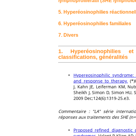
lymphoprolifératif (SHE lymphoïde
5. Hyperéosinophilies réactionnel
6. Hyperéosinophilies familiales
7. Divers
1. Hyperéosinophilies et
classifications, généralités
Hypereosinophilic syndrome: a 
and response to therapy.
(*
J, Kahn JE, Leiferman KM, Nut
Sheikh J, Simon D, Simon HU, S
2009 Dec;124(6):1319-25.e3.
Commentaire : "LA" série internation
réponses aux traitements des SHE (n=
Proposed refined diagnostic c
syndromes.
Valent P, Klion AD,