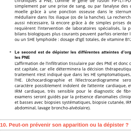
chroniques à PNE, comme le gène de fusion FIP1L1-PDG
simplement par une prise de sang, ou par l’analyse des 
moelle grâce à une ponction osseuse dans le sternu
médullaire dans l’os iliaque (os de la hanche). La recherc
aussi nécessaire, là encore grâce à de simples prises d
requièrent l’intervention de laboratoires spécialisés, la
bilans biologiques plus courants peuvent parfois orienter 
ou un SHE lymphoïde : dosage d’IgE totales, de vitamine B12
Le second est de dépister les différentes atteintes d’or
les PNE
L’affirmation de l’infiltration tissulaire par des PNE et don
est capitale, car elle déterminera la décision thérapeuti
traitement n’est indiqué que dans les HE symptomatiques, 
l’HE. L’échocardiographie et l’électrocardiogramme se
caractère possiblement indolent de l’atteinte cardiaque, 
IRM cardiaque, très sensible pour le diagnostic de fi
examens seront guidés par la présence d’anomalies cliniq
et basses avec biopsies systématiques, biopsie cutanée, I
abdominal, lavage broncho-alvéolaire).
10. Peut-on prévenir son apparition ou la dépister ?