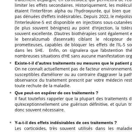
limiter les effets secondaires. Historiquement, les molécul
étaient l'interféron alpha ou l'hydroxyurée, qui bien que 
pas dénuées d'effets indésirables. Depuis 2022, le mépoli
l’interleukine-5 est disponible en injections sous-cutané
(le plus souvent bénignes) au point d'injection, la tol
souvent excellente. D’autres biothérapies sont égalemen
le benralizumab (fasenra®) ciblant le récepteur de 
prometteuses, capables de bloquer les effets de l’IL-5 s
dans les SHE. Enfin, on signalera que l’abstention th
nombreuses situations d’HE sans aucune manifestation or
Existe-t-il d’autres traitements ou mesures que le patient 
On ne connaît actuellement pas de facteur environnement
susceptibles d’améliorer ou au contraire d’aggraver la pat
observance du traitement prescrit par votre médecin reste
toute rechute de la maladie.
Que peut-on espérer de ces traitements ?
Il faut toutefois rappeler que la plupart des traitements 
qu’exceptionnellement une guérison définitive, et qu’un tr
donc souvent nécessaire.
Y-a-t-il des effets indésirables de ces traitements ?
Les corticoïdes, très souvent utilisés dans les maladi