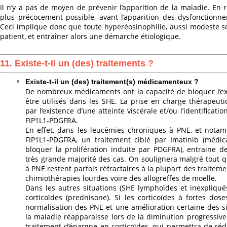
Il n’y a pas de moyen de prévenir l’apparition de la maladie. En re
plus précocement possible, avant l’apparition des dysfonctionnem
Ceci implique donc que toute hyperéosinophilie, aussi modeste soi
patient, et entraîner alors une démarche étiologique.
11. Existe-t-il un (des) traitements ?
Existe-t-il un (des) traitement(s) médicamenteux ?
De nombreux médicaments ont la capacité de bloquer l’e
être utilisés dans les SHE. La prise en charge thérapeut
par l’existence d’une atteinte viscérale et/ou l’identifica
FIP1L1-PDGFRA.
En effet, dans les leucémies chroniques à PNE, et notam
FIP1L1-PDGFRA, un traitement ciblé par Imatinib (médi
bloquer la prolifération induite par PDGFRA), entraine 
très grande majorité des cas. On soulignera malgré tout 
à PNE restent parfois réfractaires à la plupart des traiteme
chimiothérapies lourdes voire des allogreffes de moelle.
Dans les autres situations (SHE lymphoïdes et inexpliqués
corticoïdes (prednisone). Si les corticoïdes à fortes do
normalisation des PNE et une amélioration certaine des si
la maladie réapparaisse lors de la diminution progressive
traitement d’épargne en corticoïdes, qui permettra de réd