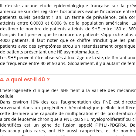
Il n’existe aucune étude épidémiologique française sur la pré
américaine sur des registres hospitaliers évalue l’incidence entre
patients suivis pendant 1 an. En terme de prévalence, cela co
atteints entre 0,0003 et 0,006 % de la population américaine. La
d’estimer le nombre de patients atteints de SHE entre 180 et 36
français font penser que le nombre de patients s’approche plus d
4000 patients. Il faut noter que ce chiffre n’inclut que les pa
patients avec des symptômes et/ou un retentissement organique.
de patients présentant une HE asymptomatique.
Les SHE peuvent être observés à tout âge de la vie, de l’enfant au
de fréquence entre 30 et 50 ans. Globalement, il y a autant de f
4. A quoi est-il dû ?
L’hétérogénéité clinique des SHE tient à la variété des mécanism
cellule.
Dans environ 10% des cas, l’augmentation des PNE est direct
survenant dans un progéniteur hématologique (cellule indifféren
cette dernière une capacité de multiplication et de prolifération
alors de leucémie chronique à PNE (ou SHE myéloprolifératif ou c
identifiées est un gène de fusion appelé FIP1L1-PDGFRA. De
beaucoup plus rares, ont été aussi rapportées, et de nombr