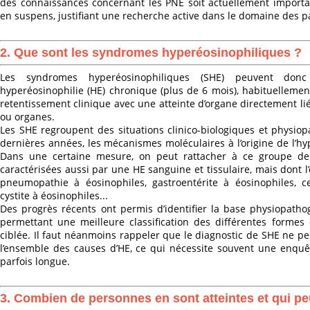
des connaissances concernant les PNE soit actuellement import
en suspens, justifiant une recherche active dans le domaine des p
2.
Que sont les syndromes hyperéosinophiliques ?
Les syndromes hyperéosinophiliques (SHE) peuvent donc 
hyperéosinophilie (HE) chronique (plus de 6 mois), habituelleme
retentissement clinique avec une atteinte d’organe directement li
ou organes.
Les SHE regroupent des situations clinico-biologiques et physiop
dernières années, les mécanismes moléculaires à l’origine de l’hy
Dans une certaine mesure, on peut rattacher à ce groupe 
caractérisées aussi par une HE sanguine et tissulaire, mais dont l
pneumopathie à éosinophiles, gastroentérite à éosinophiles, ce
cystite à éosinophiles...
Des progrès récents ont permis d’identifier la base physiopatho
permettant une meilleure classification des différentes forme
ciblée. Il faut néanmoins rappeler que le diagnostic de SHE ne pe
l’ensemble des causes d’HE, ce qui nécessite souvent une enquêt
parfois longue.
3.
Combien de personnes en sont atteintes et qui peut