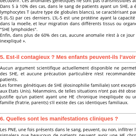
découvrir. Ces anomalies génétiques ne sont pas transmissibles a
Dans 5 à 10% des cas, dans le sang de patients ayant un SHE, a 
lymphocytes T (autre type de globules blancs), se caractérisant pa
5 (IL-5) par ces derniers. L’IL-5 est une protéine ayant la capacit
dans la moelle, et leur migration dans différents tissus ou orga
"SHE lymphoïdes".
Enfin, dans plus de 60% des cas, aucune anomalie n’est à ce jour i
inexpliqué ».
5.
Est-il contagieux ? Mes enfants peuvent-ils l’avoir
Aucun argument scientifique actuellement disponible ne permet
des SHE, et aucune précaution particulière n’est recommandée
patients.
Les formes génétiques de SHE (éosinophilie familiale) sont excepti
aux Etats Unis). Néanmoins, de telles situations n'ont pas été obs
justifie qu’un patient ayant une HE chronique inexpliquée ou 
famille (fratrie, parents) s’il existe des cas identiques familiaux.
6.
Quelles sont les manifestations cliniques ?
Les PNE, une fois présents dans le sang, peuvent, ou non, infiltrer
signalera que beaucoup de patients peuvent avoir une HE chron