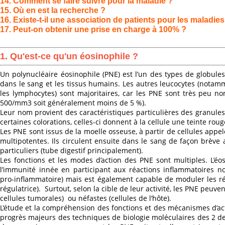
14. Comment se faire suivre pour la maladie ?
15. Où en est la recherche ?
16. Existe-t-il une association de patients pour les maladie
17. Peut-on obtenir une prise en charge à 100% ?
1. Qu'est-ce qu'un éosinophile ?
Un polynucléaire éosinophile (PNE) est l’un des types de globules
dans le sang et les tissus humains. Les autres leucocytes (notam
les lymphocytes) sont majoritaires, car les PNE sont très peu 
500/mm3 soit généralement moins de 5 %).
Leur nom provient des caractéristiques particulières des granules 
certaines colorations, celles-ci donnent à la cellule une teinte rou
Les PNE sont issus de la moelle osseuse, à partir de cellules app
multipotentes. Ils circulent ensuite dans le sang de façon brève a
particuliers (tube digestif principalement).
Les fonctions et les modes d’action des PNE sont multiples. L’éo
l’immunité innée en participant aux réactions inflammatoires no
pro-inflammatoire) mais est également capable de moduler les ré
régulatrice). Surtout, selon la cible de leur activité, les PNE peuve
cellules tumorales) ou néfastes (cellules de l’hôte).
L’étude et la compréhension des fonctions et des mécanismes d’ac
progrès majeurs des techniques de biologie moléculaires des 2 d