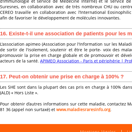
d’Immunologie et service de Médecine Interne) et le service de
Suresnes, en collaboration avec de très nombreux CHU ou centre
CEREO travaille en collaboration avec l’International Eosinophili
afin de favoriser le développement de molécules innovantes.
16. Existe-t-il une association de patients pour les 
L'association apimeo (Association pour l'Information sur les Maladi
de sortir de l'isolement, soutenir et être le porte- voix des mala
promouvoir la prise en charge globale et de promouvoir et dével
acteurs de la santé.
APIMEO Association - Paris et périphérie | Prof
17. Peut-on obtenir une prise en charge à 100% ?
Les SHE sont dans la plupart des cas pris en charge à 100% dans
(ALD) « Hors Liste ».
Pour obtenir d’autres informations sur cette maladie, contactez M
81 36 (appel non surtaxé)
et
www.maladiesraresinfo.org
.
Mentions légales
Li