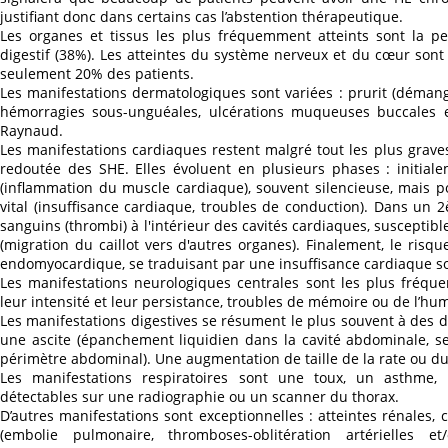
justifiant donc dans certains cas l’abstention thérapeutique.
Les organes et tissus les plus fréquemment atteints sont la p
digestif (38%). Les atteintes du système nerveux et du cœur sont
seulement 20% des patients.
Les manifestations dermatologiques sont variées : prurit (démang
hémorragies sous-unguéales, ulcérations muqueuses buccales 
Raynaud.
Les manifestations cardiaques restent malgré tout les plus graves
redoutée des SHE. Elles évoluent en plusieurs phases : initiale
(inflammation du muscle cardiaque), souvent silencieuse, mais 
vital (insuffisance cardiaque, troubles de conduction). Dans un
sanguins (thrombi) à l'intérieur des cavités cardiaques, suscepti
(migration du caillot vers d'autres organes). Finalement, le risque
endomyocardique, se traduisant par une insuffisance cardiaque so
Les manifestations neurologiques centrales sont les plus fréque
leur intensité et leur persistance, troubles de mémoire ou de l’hum
Les manifestations digestives se résument le plus souvent à des 
une ascite (épanchement liquidien dans la cavité abdominale, 
périmètre abdominal). Une augmentation de taille de la rate ou du 
Les manifestations respiratoires sont une toux, un asthme,
détectables sur une radiographie ou un scanner du thorax.
D’autres manifestations sont exceptionnelles : atteintes rénales,
(embolie pulmonaire, thromboses-oblitération artérielles e