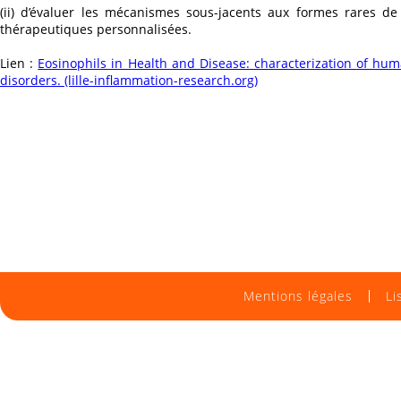
(ii) d’évaluer les mécanismes sous-jacents aux formes rares d
thérapeutiques personnalisées.
Lien :
Eosinophils in Health and Disease: characterization of hum
disorders. (lille-inflammation-research.org)
Mentions légales
Li